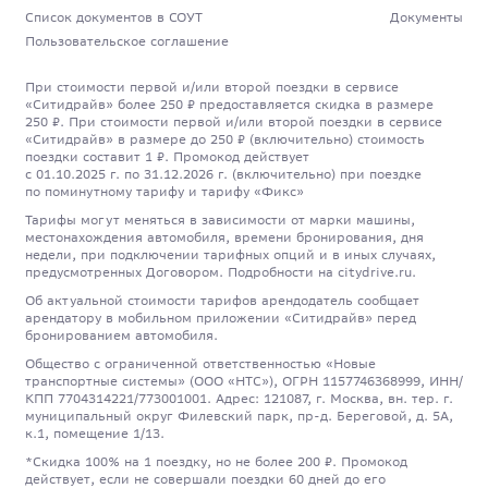
Список документов в СОУТ
Документы
Пользовательское соглашение
При стоимости первой и/или второй поездки в сервисе
«Ситидрайв» более 250 ₽ предоставляется скидка в размере
250 ₽. При стоимости первой и/или второй поездки в сервисе
«Ситидрайв» в размере до 250 ₽ (включительно) стоимость
поездки составит 1 ₽. Промокод действует
с 01.10.2025 г. по 31.12.2026 г. (включительно) при поездке
по поминутному тарифу и тарифу «Фикс»
Тарифы могут меняться в зависимости от марки машины,
местонахождения автомобиля, времени бронирования, дня
недели, при подключении тарифных опций и в иных случаях,
предусмотренных Договором. Подробности на citydrive.ru.
Об актуальной стоимости тарифов арендодатель сообщает
арендатору в мобильном приложении «Ситидрайв» перед
бронированием автомобиля.
Общество с ограниченной ответственностью «Новые
транспортные системы» (ООО «НТС»), ОГРН 1157746368999, ИНН/
КПП 7704314221/773001001. Адрес: 121087, г. Москва, вн. тер. г.
муниципальный округ Филевский парк, пр-д. Береговой, д. 5А,
к.1, помещение 1/13.
*Скидка 100% на 1 поездку, но не более 200 ₽. Промокод
действует, если не совершали поездки 60 дней до его