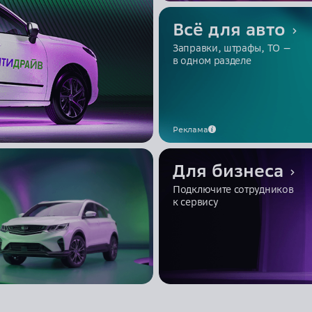
О приложении
Премиум
Всё для авто
Заправки, штрафы, ТО —
Зоны покрытия
Электро
в одном разделе
Блог
Реклама
Для бизнеса
Подключите сотрудников
к сервису