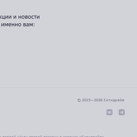
кции и новости
 именно вам:
© 2015—
2026
Cитидрайв
и первой и/или второй поездки в сервисе «Ситидрайв»