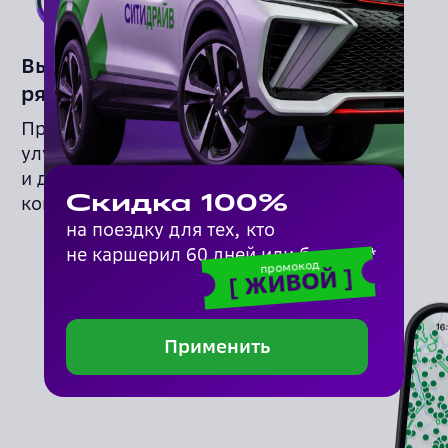
Вы за рулём — мы
рядом
Прислушиваемся к вам,
улучшаем сервис
и делаем поездки
Скидка 100%
комфортнее
на поездку для тех, кто
не каршерил 60 дней или больше*
промокод
]
ЖИВОЙ
[
чайте