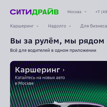
конфиденциальности
О страховании каско
Москва
+7 (4
Документы
Каршеринг
Надолго
Для бизнеса
Санкт-Петербург
Вы за рулём, мы рядом
Сочи
О каршеринге
Забронировать
Преимущества
Карьера
Машины
Условия
Долгая аренда
Миссия и ценности
Екатеринбург
Всё для водителей в одном приложении
авто онлайн
подписки
Курс «Автослесарь»
Нижний Новгород
Контакты
Каршеринг
Краснодар
Правила акций
Катайтесь на новых авто
Тарифы
Корпоративный
в Москве
Политика
каршеринг
конфиденциальности
О страховании каско