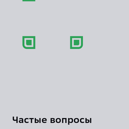
Сит
Введите 
и поехали 
Наведите камеру
смартфона, чтобы cкачать
приложение
Частые вопросы