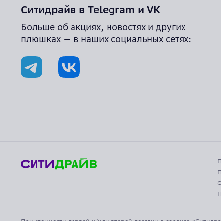
Ситидрайв в Теlegram и VK
Больше об акциях, новостях и других
плюшках — в наших социальных сетях:
П
П
С
П
При стоимости первой и/или второй поездки в сервисе «Ситидра