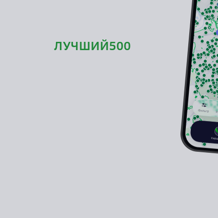
идрайв
промокод
ЛУЧШИЙ500
,
кататься по Москве!