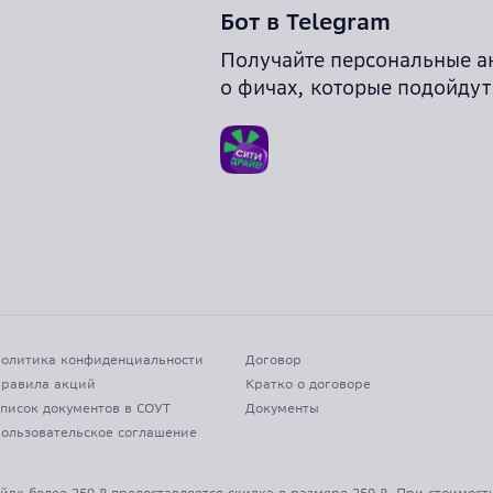
Бот в Telegram
Получайте персональные а
о фичах, которые подойдут
олитика конфиденциальности
Договор
равила акций
Кратко о договоре
писок документов в СОУТ
Документы
ользовательское соглашение
йв» более 250 ₽ предоставляется скидка в размере 250 ₽. При стоимост