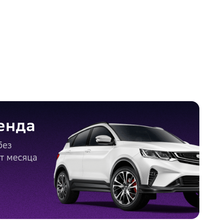
енда
без
от месяца