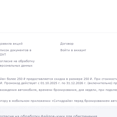
равила акций
Договор
писок документов в
Войти в аккаунт
ОУТ
огласие на обработку
ерсональных данных
йв» более 250 ₽ предоставляется скидка в размере 250 ₽. При стоимост
 ₽. Промокод действует с 01.10.2025 г. по 31.12.2026 г. (включительно)
ахождения автомобиля, времени бронирования, дня недели, при подклю
датору в мобильном приложении «Ситидрайв» перед бронированием авт
системы» (ООО «НТС»), ОГРН 1157746368999, ИНН/КПП 7704314221/773001
13.
огласие
на обработку файлов-куки для обеспечения