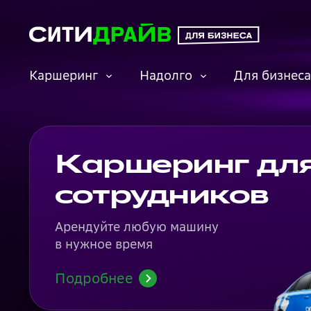
Каршеринг
Надолго
Для бизнеса
О каршеринге
Забронировать
Преимущества
Карьера
Машины
Условия
Долгая аренда
Миссия и ценности
авто онлайн
подписки
Каршеринг дл
Курс «Автослесарь»
сотрудников
Контакты
Правила акций
Арендуйте любую машину
Тарифы
Корпоративный
в нужное время
Политика
каршеринг
конфиденциальности
Подробнее
О страховании каско