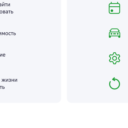
айти
овать
имость
ие
е жизни
ть