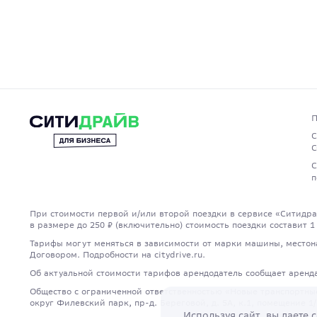
П
С
С
С
п
При стоимости первой и/или второй поездки в сервисе «Ситидра
в размере до 250 ₽ (включительно) стоимость поездки составит 1
Тарифы могут меняться в зависимости от марки машины, местон
Договором. Подробности на citydrive.ru.
Об актуальной стоимости тарифов арендодатель сообщает арен
Общество с ограниченной ответственностью «Новые транспортные 
округ Филевский парк, пр-д. Береговой, д. 5А, к.1, помещение 1/
Используя сайт, вы даете
с