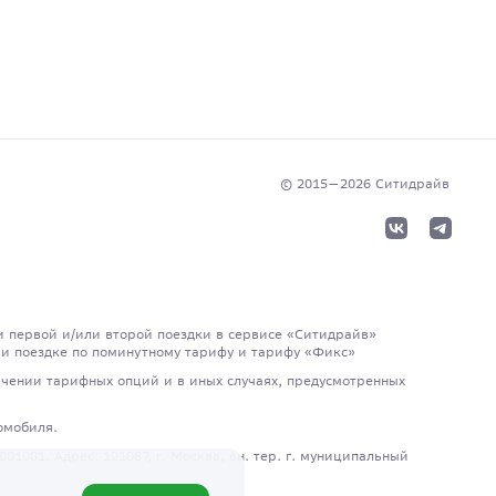
© 2015—
2026
Cитидрайв
и первой и/или второй поездки в сервисе «Ситидрайв»
 при поездке по поминутному тарифу и тарифу «Фикс»
чении тарифных опций и в иных случаях, предусмотренных
омобиля.
001. Адрес: 121087, г. Москва, вн. тер. г. муниципальный