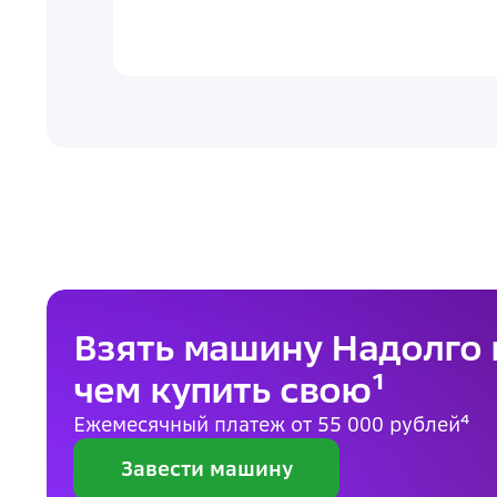
Взять машину Надолго
чем купить свою¹
Ежемесячный платеж от 55 000 рублей⁴
Завести машину