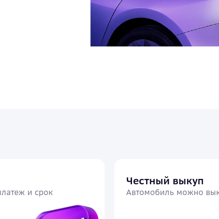
О приложении
Премиум
Зоны покрытия
Электро
Блог
Честный выкуп
латеж и срок
Автомобиль можно вык