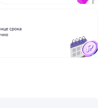
онце срока
очно