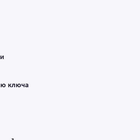
ни
ью ключа