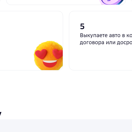
5
Выкупаете авто в к
договора или доср
у