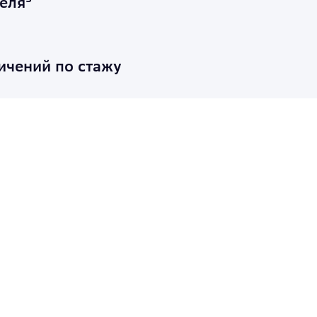
еля³
ничений по стажу