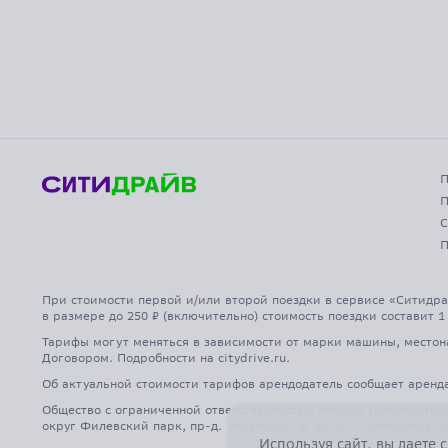
П
П
С
П
При стоимости первой и/или второй поездки в сервисе «Ситидра
в размере до 250 ₽ (включительно) стоимость поездки составит 1
Тарифы могут меняться в зависимости от марки машины, местон
Договором. Подробности на citydrive.ru.
Об актуальной стоимости тарифов арендодатель сообщает арен
Общество с ограниченной ответственностью «Новые транспортные 
округ Филевский парк, пр-д. Береговой, д. 5А, к.1, помещение 1/
Используя сайт, вы даете
с