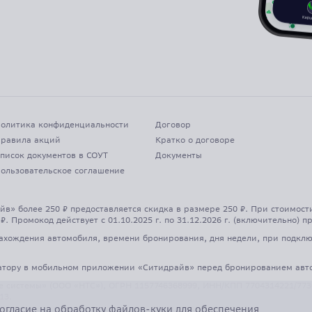
олитика конфиденциальности
Договор
равила акций
Кратко о договоре
писок документов в СОУТ
Документы
ользовательское соглашение
йв» более 250 ₽ предоставляется скидка в размере 250 ₽. При стоимост
 ₽. Промокод действует с 01.10.2025 г. по 31.12.2026 г. (включительно)
ахождения автомобиля, времени бронирования, дня недели, при подклю
датору в мобильном приложении «Ситидрайв» перед бронированием авт
системы» (ООО «НТС»), ОГРН 1157746368999, ИНН/КПП 7704314221/773001
13.
огласие
на обработку файлов-куки для обеспечения