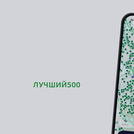
чайте
идрайв
промокод
ЛУЧШИЙ500
,
кататься по Москве!