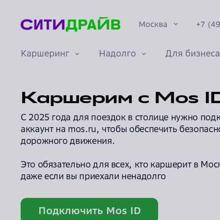
конфиденциальности
О страховании каско
Москва
+7 (4
Документы
Каршеринг
Надолго
Для бизнеса
Санкт-Петербург
Сочи
О каршеринге
Забронировать
Преимущества
Карьера
Машины
Условия
Долгая аренда
Миссия и ценности
Каршерим с Mos I
Екатеринбург
авто онлайн
подписки
Курс «Автослесарь»
С 2025 года для поездок в столице нужно под
Нижний Новгород
аккаунт на mos.ru, чтобы обеспечить безопасн
Контакты
Краснодар
дорожного движения.
Правила акций
Тарифы
Корпоративный
Это обязательно для всех, кто каршерит в Мос
Политика
каршеринг
даже если вы приехали ненадолго
конфиденциальности
О страховании каско
Подключить Mos ID