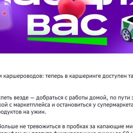
О приложении
Премиум
Зоны покрытия
Электро
Блог
 каршероводов: теперь в каршеринге доступен т
петь везде — добраться с работы домой, по пути 
кой с маркетплейса и остановиться у супермаркет
родуктов на ужин.
больше не тревожиться в пробках за капающие ми