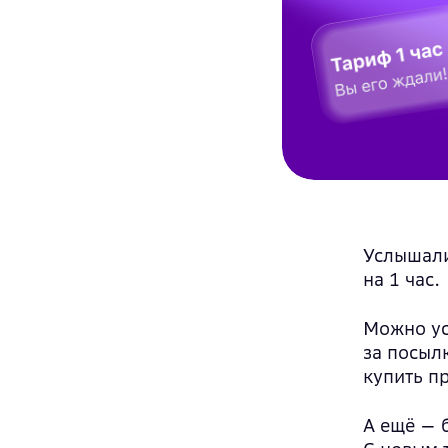
Документы
Услышали
на 1 час.
Можно ус
за посыл
купить п
А ещё — 