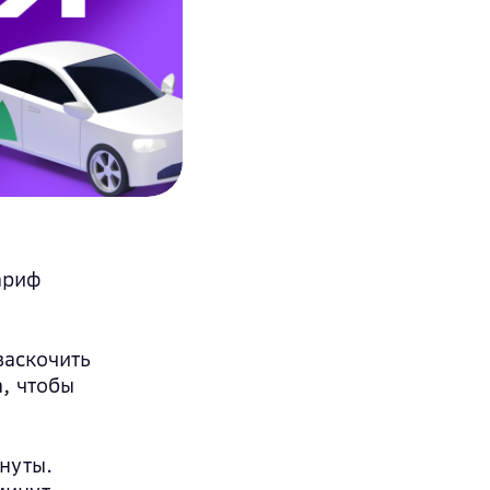
ариф
заскочить
а, чтобы
нуты.