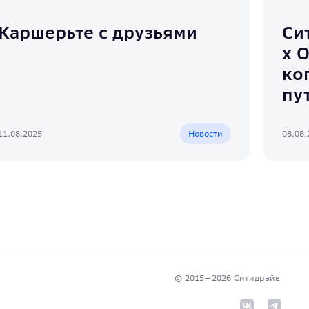
Каршерьте с друзьями
Си
х 
ко
пу
11.08.2025
Новости
08.08.
© 2015—
2026
Cитидрайв