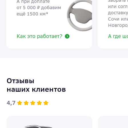
забрать
А при доплате
или согл
от 5 000 ₽ добавим
доставку
ещё 1500 км*
Сочи ил
Новгоро
Как это работает?
А где 
Отзывы
наших клиентов
4,7