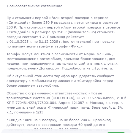
Пользовательское соглашение
При стоимости первой и/или второй поездки в сервисе
«Ситидрайв» более 250 ₽ предоставляется скидка в размере
250 ₽. При стоимости первой и/или второй поездки в сервисе
«Ситидрайв» в размере до 250 ₽ (включительно) стоимость
поездки составит 1 ₽. Промокод действует
с 01.10.2025 г. по 31.12.2026 г. (включительно) при поездке
по поминутному тарифу и тарифу «Фикс»
Тарифы могут меняться в зависимости от марки машины,
местонахождения автомобиля, времени бронирования, дня
недели, при подключении тарифных опций и в иных случаях,
предусмотренных Договором. Подробности на citydrive.ru.
Об актуальной стоимости тарифов арендодатель сообщает
арендатору в мобильном приложении «Ситидрайв» перед
бронированием автомобиля.
Общество с ограниченной ответственностью «Новые
транспортные системы» (ООО «НТС»), ОГРН 1157746368999, ИНН/
КПП 7704314221/773001001. Адрес: 121087, г. Москва, вн. тер. г.
муниципальный округ Филевский парк, пр-д. Береговой, д. 5А,
к.1, помещение 1/13.
*Скидка 100% на 1 поездку, но не более 200 ₽. Промокод
действует, если не совершали поездки 60 дней до его
применения, с 21.07.2026 по 31.12.2026 вкл. при аренде