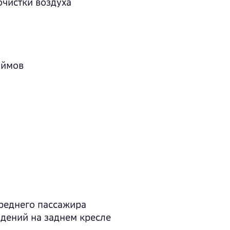
очистки воздуха
юймов
реднего пассажира
идений на заднем кресле