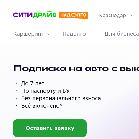
конфиденциальности
О страховании каско
Краснодар
Документы
Каршеринг
Надолго
Для бизнеса
Москва
Санкт-Петерб
О каршеринге
Забронировать
Преимущества
Карьера
Машины
Условия
Долгая аренда
Миссия и ценности
Сочи
авто онлайн
подписки
Подписка на авто с вы
Курс «Автослесарь»
Екатеринбург
До 7 лет
Контакты
Нижний Новг
По паспорту и ВУ
Правила акций
Без первоначального взноса
Тарифы
Корпоративный
Всё включено*
Политика
каршеринг
конфиденциальности
Оставить заявку
О страховании каско