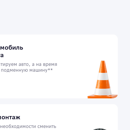
омобиль
та
тируем авто, а на время
м подменную машину**
монтаж
необходимости сменить