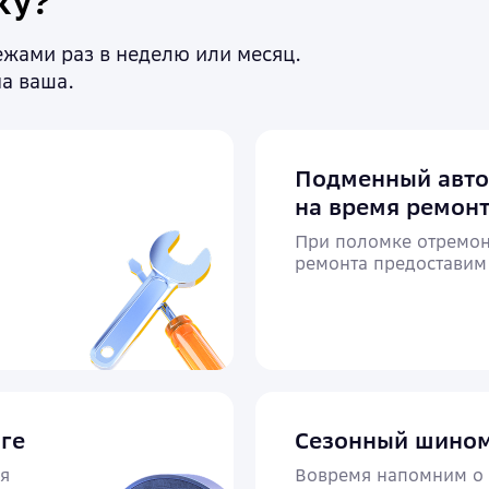
ку?
тежами раз в неделю или месяц.
а ваша.
Подменный авт
на время ремон
При поломке отремон
ремонта предостави
ге
Сезонный шино
я
Вовремя напомним о 