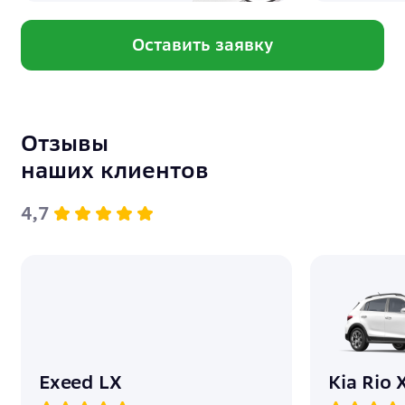
60 000 ₽/год
включено
Оставить заявку
Помощь на дороге
-
включено
Отзывы
Ремонт при поломке
наших клиентов
150 000 ₽
включено
4,7
Подменный авто на время ремонта
40 000 ₽
включено
Общая сумма платежей и расходов
на владение
5 725 570
5 423 000
Exeed LX
Kia Rio 