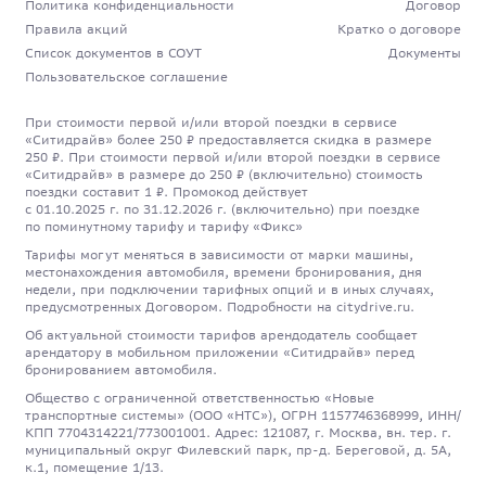
Политика конфиденциальности
Договор
Правила акций
Кратко о договоре
Список документов в СОУТ
Документы
Пользовательское соглашение
При стоимости первой и/или второй поездки в сервисе
«Ситидрайв» более 250 ₽ предоставляется скидка в размере
250 ₽. При стоимости первой и/или второй поездки в сервисе
«Ситидрайв» в размере до 250 ₽ (включительно) стоимость
поездки составит 1 ₽. Промокод действует
с 01.10.2025 г. по 31.12.2026 г. (включительно) при поездке
по поминутному тарифу и тарифу «Фикс»
Тарифы могут меняться в зависимости от марки машины,
местонахождения автомобиля, времени бронирования, дня
недели, при подключении тарифных опций и в иных случаях,
предусмотренных Договором. Подробности на citydrive.ru.
Об актуальной стоимости тарифов арендодатель сообщает
арендатору в мобильном приложении «Ситидрайв» перед
бронированием автомобиля.
Общество с ограниченной ответственностью «Новые
транспортные системы» (ООО «НТС»), ОГРН 1157746368999, ИНН/
КПП 7704314221/773001001. Адрес: 121087, г. Москва, вн. тер. г.
муниципальный округ Филевский парк, пр-д. Береговой, д. 5А,
к.1, помещение 1/13.