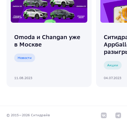
Omoda и Changan уже
Ситидр
в Москве
AppGall
разыгр
Новости
Акции
11.08.2023
04.07.2023
© 2015—
2026
Cитидрайв