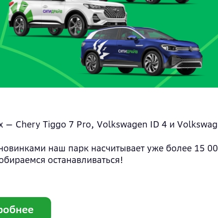
О приложении
Премиум
Зоны покрытия
Электро
Блог
 — Chery Tiggo 7 Pro, Volkswagen ID 4 и Volkswag
 новинками наш парк насчитывает уже более 15 0
собираемся останавливаться!
робнее