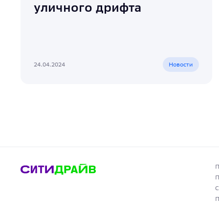
уличного дрифта
24.04.2024
Новости
П
П
С
П