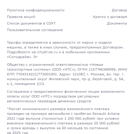
Политика конфиденциальности
Договор
Правила акций
Кратко о договоре
Список документов в СОУТ
Документы
Пользовательское соглашение
Тарифы определяются в зависимости от марки и модели
машины, а также в иных случаях, предусмотренных Договором.
Подробности на citydrive.ru и в мобильном приложении
«Ситидрайв». 0+
Общество с ограниченной ответственностью «Новые
транспортные системы» (ООО «НТС»), ОГРН 1157746368999, ИНН/
КПП 7704314221/773001001. Адрес: 121087, г. Москва, вн. тер. г.
муниципальный округ Филевский парк, пр-д. Береговой, д. 5А,
к.1, помещение 1/13.
Соглашение о предоставлении физическим лицам возможности
оплаты услуг ООО «НТС» посредством регулярных
автоматических переводов денежных средств.
*Расчет минимального размера ежемесячного платежа
приведен на примере автомобиля с пробегом Renault Arkana
2021 года выпуска стоимостью 1 200 000 рублей при условии
внесения первоначального платежа в размере 55 000 рублей
и срока аренды с выкупом на 60 месяцев по состоянию
на 2025 год.