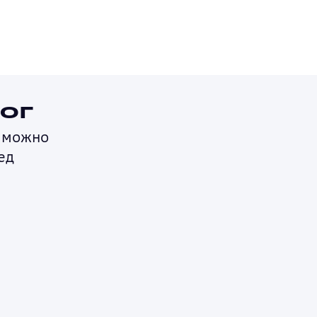
ог
м можно
ед