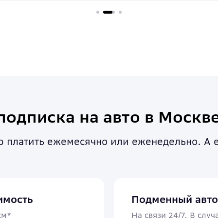
подписка на авто в Москв
ью платить ежемесячно или еженедельно. А
имость
Подменный авто
км*
На связи 24/7. В слу