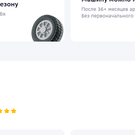
сезону
После 36+ месяцев а
бя
Без первоначального