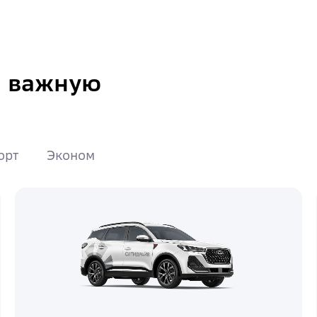
а важную
орт
Эконом