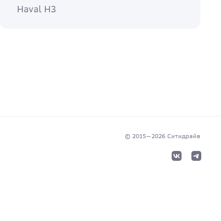
Haval H3
© 2015—
2026
Cитидрайв