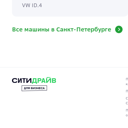
VW ID.4
Все машины в Санкт-Петербурге
П
к
П
С
С
П
с