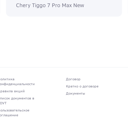
Chery Tiggo 7 Pro Max New
олитика
Договор
онфиденциальности
Кратко о договоре
равила акций
Документы
писок документов в
ОУТ
ользовательское
оглашение