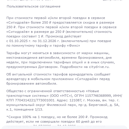
Пользовательское соглашение
При стоимости первой и/или второй поездки в сервисе
«Ситидрайв» более 250 ₽ предоставляется скидка в размере
250 ₽. При стоимости первой и/или второй поездки в сервисе
«Ситидрайв» в размере до 250 ₽ (включительно) стоимость
поездки составит 1 ₽. Промокод действует
с 01.10.2025 г. по 31.12.2026 г. (включительно) при поездке
по поминутному тарифу и тарифу «Фикс»
Тарифы могут меняться в зависимости от марки машины,
местонахождения автомобиля, времени бронирования, дня
недели, при подключении тарифных опций и в иных случаях,
предусмотренных Договором. Подробности на citydrive.ru.
Об актуальной стоимости тарифов арендодатель сообщает
арендатору в мобильном приложении «Ситидрайв» перед
бронированием автомобиля.
Общество с ограниченной ответственностью «Новые
транспортные системы» (ООО «НТС»), ОГРН 1157746368999, ИНН/
КПП 7704314221/773001001. Адрес: 121087, г. Москва, вн. тер. г.
муниципальный округ Филевский парк, пр-д. Береговой, д. 5А,
к.1, помещение 1/13.
*Скидка 100% на 1 поездку, но не более 200 ₽. Промокод
действует, если не совершали поездки 60 дней до его
применения, с 21.07.2026 по 31.12.2026 вкл. при аренде