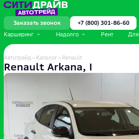
Заказать звонок
+7 (800) 301-86-60
Каршеринг
Надолго
Рент
Для
Автотрейд
—
Каталог
—
Renault
Renault Arkana, I