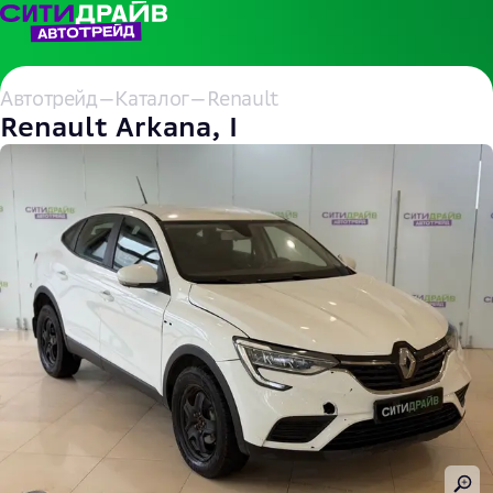
Автотрейд
—
Каталог
—
Renault
Renault Arkana, I