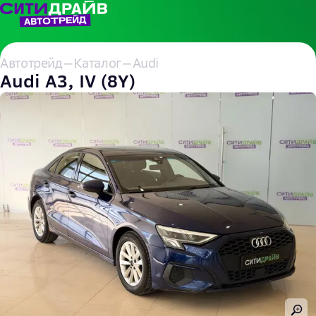
Автотрейд
—
Каталог
—
Audi
Audi A3, IV (8Y)