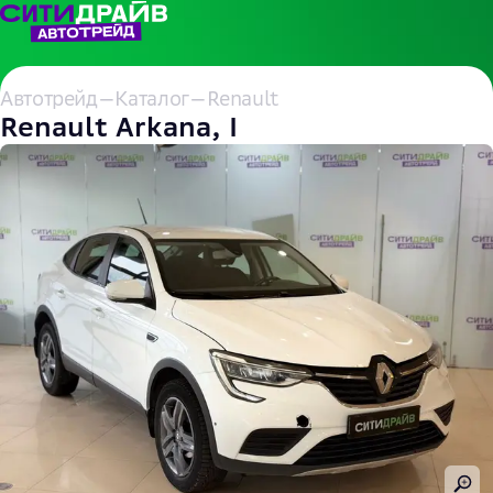
Автотрейд
—
Каталог
—
Renault
Renault Arkana, I