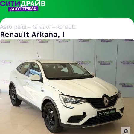
Автотрейд
—
Каталог
—
Renault
Renault Arkana, I