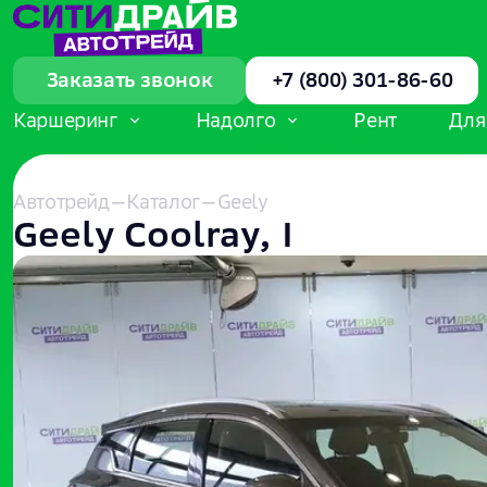
Заказать звонок
+7 (800) 301-86-60
Каршеринг
Надолго
Рент
Для
Автотрейд
—
Каталог
—
Geely
Geely Coolray, I