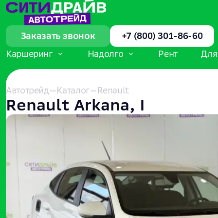
Заказать звонок
+7 (800) 301-86-60
Каршеринг
Надолго
Рент
Для
Автотрейд
—
Каталог
—
Renault
Renault Arkana, I